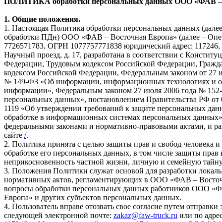
ПОЛИТИКА обработки персональных данных ООО «ФАВ – 
1. Общие положения.
1. Настоящая Политика обработки персональных данных (дал
обработки ПДн) ООО «ФАВ – Восточная Европа» (далее – Опе
7726571783, ОГРН 1077757771838 юридический адрес: 117246, 
Научный проезд, д. 17, разработана в соответствии с Конститу
Федерации, Трудовым кодексом Российской Федерации, Гражд
кодексом Российской Федерации, Федеральным законом от 27 
№ 149-ФЗ «Об информации, информационных технологиях и о
информации», Федеральным законом 27 июля 2006 года № 152
персональных данных», постановлением Правительства РФ от 
1119 «Об утверждении требований к защите персональных дан
обработке в информационных системах персональных данных
федеральными законами и нормативно-правовыми актами, и ра
сайте
/
.
2. Политика принята с целью защиты прав и свобод человека 
обработке его персональных данных, в том числе защиты прав 
неприкосновенность частной жизни, личную и семейную тайну
3. Положения Политики служат основой для разработки локал
нормативных актов, регламентирующих в ООО «ФАВ – Восточ
вопросы обработки персональных данных работников ООО «Ф
Европа» и других субъектов персональных данных.
4. Пользователь вправе отозвать свое согласие путем отправки 
следующей электронной почте:
zakaz@faw-truck.ru
или по адрес