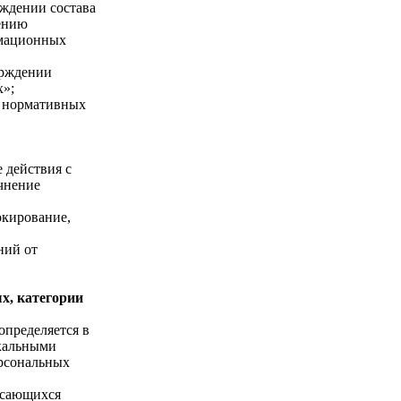
рждении состава
чению
рмационных
ерждении
х»;
и нормативных
 действия с
очнение
окирование,
ний от
х, категории
определяется в
окальными
ерсональных
асающихся