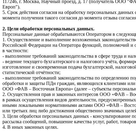
117246, г. Москва, Научный проезд, д. 17 (получатель ООО "
Европ").
5. Срок действия согласия на обработку персональных данных с
момента получения такого согласия до момента отзыва согласия
2. Цели обработки персональных данных.
Персональные данные обрабатываются Оператором в следующи
1. Осуществление и выполнение возложенных законодательст
Российской Федерации на Оператора функций, полномочий и о
в частности:
- выполнение требований законодательства в сфере труда и на
- ведение текущего бухгалтерского и налогового учёта, формир
изготовление и своевременная подача бухгалтерской, налогово
статистической отчётности;
- выполнение требований законодательства по определению по
обработки и защиты ПДн граждан, являющихся клиентами или
ООО «ФАВ – Восточная Европа» (далее – субъекты персональ
2. Осуществления прав и законных интересов ООО «ФАВ – Во
в рамках осуществления видов деятельности, предусмотренных
иными локальными нормативными актами ООО «ФАВ – Восто
или третьих лиц либо достижения общественно значимых целе
3. Цели обработки персональных данных - консультирование по
рассылка сообщений, повышение качества услуг, работ, товаров
4. В иных законных целях.