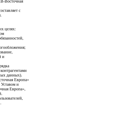
ФАВ-Восточная
оставляет с
.
х целях:
вом
бязанностей,
логообложения;
ование,
й и
рядка
 контрагентами
ных данных).
сточная Европа»
 Уставом и
чная Европа»,
й.
льзователей,
.