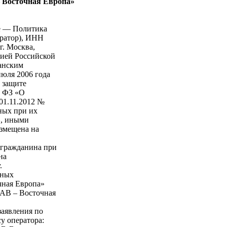
Восточная Европа»
ее — Политика
ратор), ИНН
г. Москва,
цией Российской
анским
июля 2006 года
 защите
- ФЗ «О
01.11.2012 №
ных при их
», иными
змещена на
и гражданина при
на
.
ьных
ная Европа»
АВ – Восточная
заявления по
у оператора: