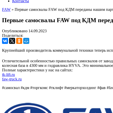
Контакты
FAW
»
Первые самосвалы FAW под КДМ переданы нашим парт
Первые самосвалы FAW под КДМ перед
Опубликовано 14.09.2023
Поделиться:
Крупнейший производитель коммунальной техники теперь исп
Отличительной особенностью правильных самосвалов от завод
колесная база в 4300 мм и гидравлика HYVA. Это минимальное
Полные характеристики у нас на сайтах:
tk-lift.ru
faw-truck.ru
#самосвал
#кдм
#торгкомс
#тклифт
#меркаторхолдинг
#фав
#fa