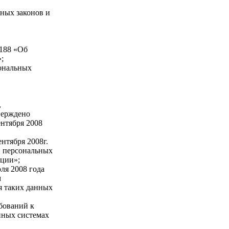
ных законов и
№188 «Об
;
сональных
,
верждено
нтября 2008
нтября 2008г.
и персональных
ации»;
ля 2008 года
м
я таких данных
ебований к
нных системах