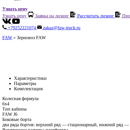
Узнать цену
Узнать цену
Заявка на лизинг
Рассчитать лизинг
Про
+79252221074
zakaz@faw-truck.ru
FAW
»
Зерновоз FAW
Характеристики
Параметры
Комплектация
Колесная формула
6х4
Тип кабины
FAW J6
Боковые борта
два ряда бортов: верхний ряд — стационарный, нижний ряд — 
Внутренние размеры платформы