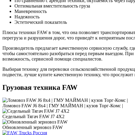
По сравнению с арендой техники, окупаемость через пару
Оптимальная вместительность груза
Маневренность
Надежность
Эстетический показатель
Плюсы техники FAW в том, что она позволяет транспортировать
перегруза и разрушения дорог, что приведёт к неприятным пос
Производитель предлагает качественную сервисную службу, г
чтобы самостоятельно разобраться перед первым выездом. При
возможность, сервисной помощи специалистов.
Выбирая технику для перевозки сельскохозяйственной продукци
подвести, лучше купите качественную технику, что прослужит
Грузовая техника FAW
Ломовоз FAW J6 8х4 | ГМУ МАЙМАН | кузов Торг-Комс |
Седельный Тягач FAW J7 4Х2
Обновленный зерновоз FAW