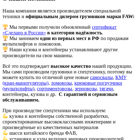
Наша компания является производителем специальной
техники и
официальным дилером грузовиков марки FAW:
Мы первыми получили обновленный
сертификат
«Сделано в России»
в категории надёжность
.
Мы занимаем
одни из первых мест в РФ
по продажам
мультилифтов и ломовозов.
Наши кузова и контейнеры устанавливают другие
производители на свои машины.
Всё это подтверждает
высокое качество
нашей продукции.
Мы сами производим грузовики и спецтехнику, поэтому вы
можете купить по отличной цене новые
самосвалы
,
КМУ
(кран-манипуляторы)
,
ломовозы
,
крюковые погрузчики
(мультилифты)
,
сортиментовозы
,
зерновозы,
тягачи
,
контейнеры, кузова и др.
С гарантией и сервисным
обслуживанием.
При производстве спецтехники мы используем:
кузова и контейнеры собственной разработки,
спроектированные высококлассными инженерами и
произведённые из качественных материалов
шасси китайского бренда ФАВ,
установки и узлы ведущих мировых производителей,